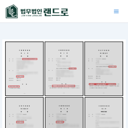
콘
텐
츠
로
건
너
뛰
기