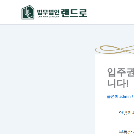
콘
텐
츠
로
건
너
뛰
기
입주권
니다!
글쓴이
admin
/