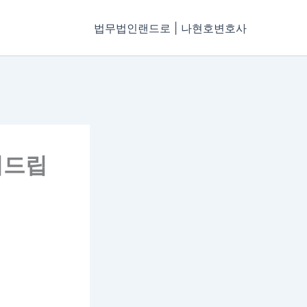
법무법인랜드로 | 나현호변호사
려드립