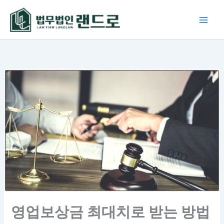
콘
텐
츠
로
건
너
뛰
기
영업보상금 최대치로 받는 방법