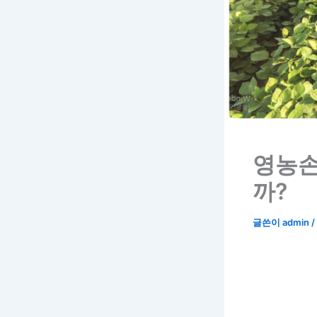
영농손
까?
글쓴이
admin
/