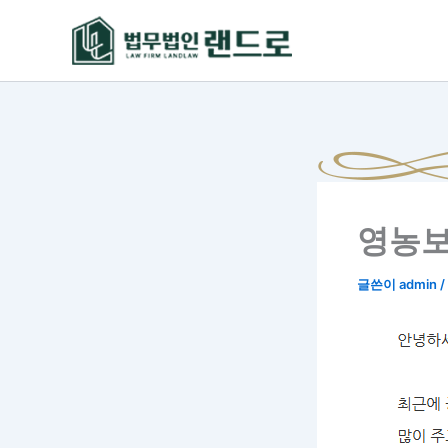
콘
텐
츠
로
건
너
뛰
기
영농보
글쓴이
admin
/