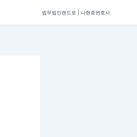
법무법인랜드로 | 나현호변호사