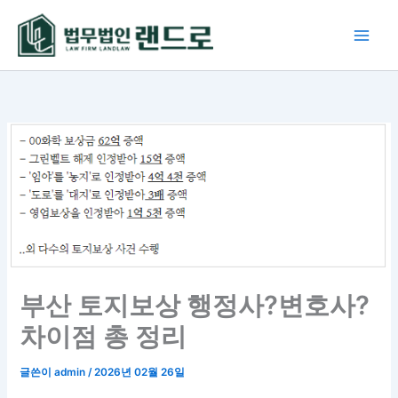
콘
텐
츠
로
건
너
뛰
기
부산 토지보상 행정사?변호사?
차이점 총 정리
글쓴이
admin
/
2026년 02월 26일