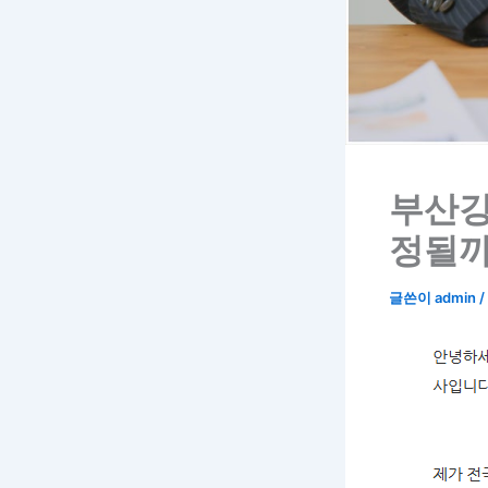
부산강
정될까
글쓴이
admin
/