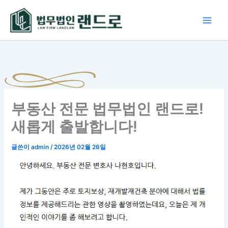
콘
텐
츠
로
건
너
뛰
기
부동산 전문 법무법인 랜드로!
새롭게 출발합니다!
글쓴이
admin
/
2026년 02월 26일