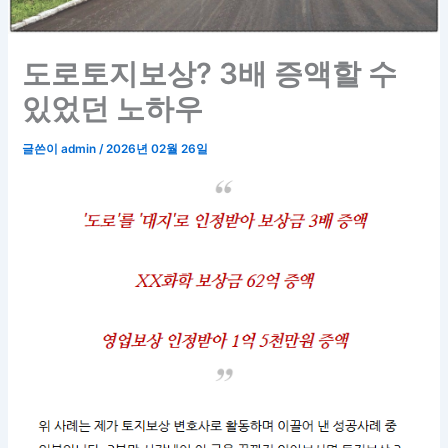
도로토지보상? 3배 증액할 수
있었던 노하우
글쓴이
admin
/
2026년 02월 26일