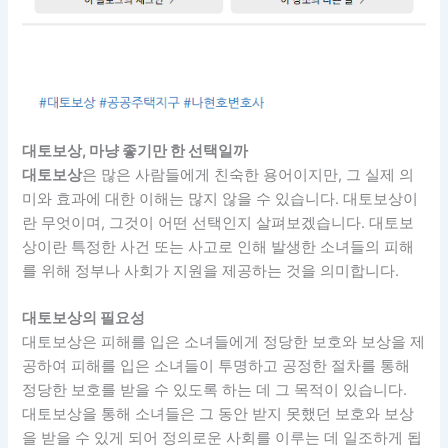
대토보상, 마냥 좋기만 한 선택일까
대토보상
은 많은 사람들에게 친숙한 용어이지만, 그 실제 의
미와 효과에 대한 이해는 많지 않을 수 있습니다. 대토보상이
란 무엇이며, 그것이 어떤 선택인지 살펴보겠습니다. 대토보
상이란 특정한 사건 또는 사고로 인해 발생한 소녀들의 피해
를 위해 정부나 사회가 지원을 제공하는 것을 의미합니다.
대토보상의 필요성
대토보상은 피해를 입은 소녀들에게 정당한 보호와 보상을 제
공하여 피해를 입은 소녀들이 투명하고 공정한 절차를 통해
정당한 보호를 받을 수 있도록 하는 데 그 목적이 있습니다.
대토보상을 통해 소녀들은 그 동안 받지 못했던 보호와 보상
을 받을 수 있게 되어 정의로운 사회를 이루는 데 일조하게 됩