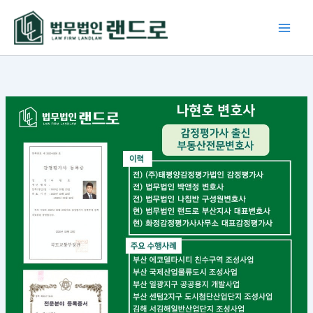
콘
텐
츠
로
건
너
뛰
기