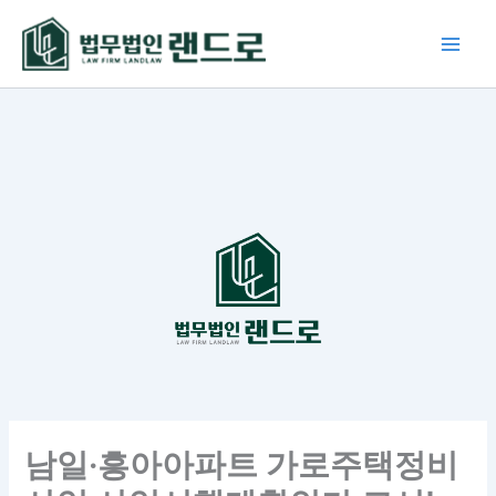
콘
텐
츠
로
건
너
뛰
기
남일·흥아아파트 가로주택정비